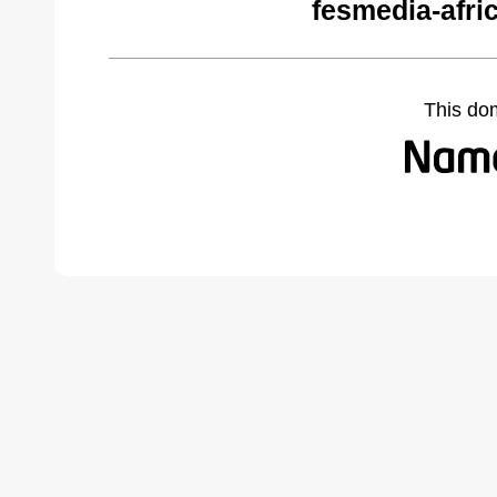
fesmedia-afri
This do